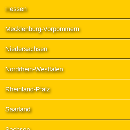
Hessen
Mecklenburg-Vorpommern
Niedersachsen
Nordrhein-Westfalen
Rheinland-Pfalz
Saarland
Sachsen