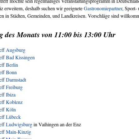
treff möchte sein regelmäßiges Veranstaltungsprogramm in Deutschland
z erweitern, deshalb suchen wir geeignete
Gastronomiepartner
, Sport-
ren in Städten, Gemeinden, und Landkreisen. Vorschläge sind willkom
g des Monats von 11:00 bis 13:00 Uhr
reff Augsburg
eff Bad Kissingen
eff Berlin
reff Bonn
eff Darmstadt
eff Freiburg
eff Ibiza
eff Koblenz
eff Köln
reff Lübeck
reff Ludwigsburg
in Vaihingen an der Enz
eff Main-Kinzig