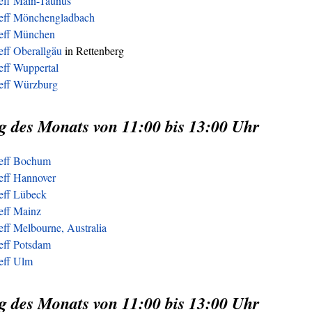
reff Main-Taunus
reff Mönchengladbach
reff München
eff Oberallgäu
in Rettenberg
eff Wuppertal
reff Würzburg
g des Monats von 11:00 bis 13:00 Uhr
reff Bochum
eff Hannover
reff Lübeck
eff Mainz
eff Melbourne, Australia
eff Potsdam
reff Ulm
g des Monats von 11:00 bis 13:00 Uhr