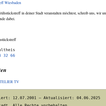
reff Wiesbaden
hstückstreff in deiner Stadt veranstalten möchtest, schreib uns, wir un
nde dabei.
stückstreff
ultheis
4 32 66
ten
HOTELIER TV
iert: 12.07.2001 – Aktualisiert: 04.06.2025
tadt. Alle Rechte vorbehalten.