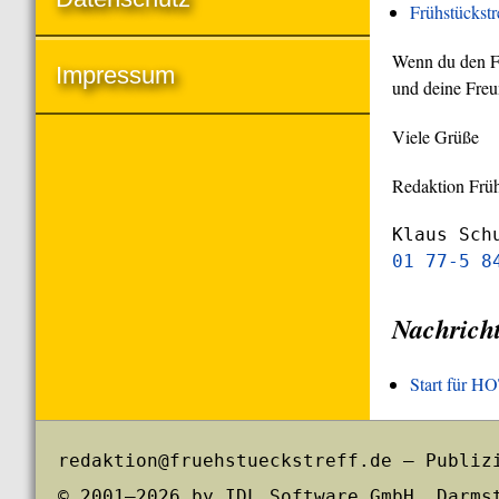
Frühstückst
Wenn du den Frü
Impressum
und deine Freu
Viele Grüße
Redaktion Früh
Klaus Sch
01 77-5 8
Nachrich
Start für 
redaktion@fruehstueckstreff.de – Publiz
© 2001–2026 by IDL Software GmbH, Darms