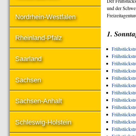
Der Frühstücks
und der Schwei
Freizeitagentu
Nordrhein-Westfalen
1. Sonnta
Rheinland-Pfalz
Frühstückst
Frühstückstr
Saarland
Frühstückstr
Frühstückst
Frühstückstr
Sachsen
Frühstückstr
Frühstückstr
Frühstückstr
Sachsen-Anhalt
Frühstückstr
Frühstückst
Schleswig-Holstein
Frühstückst
Frühstückstr