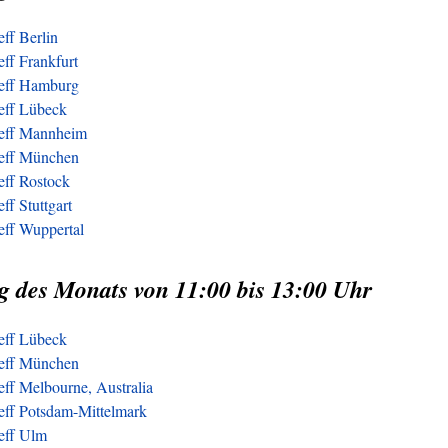
eff Berlin
eff Frankfurt
reff Hamburg
reff Lübeck
reff Mannheim
reff München
eff Rostock
ff Stuttgart
eff Wuppertal
g des Monats von 11:00 bis 13:00 Uhr
reff Lübeck
reff München
eff Melbourne, Australia
reff Potsdam-Mittelmark
reff Ulm