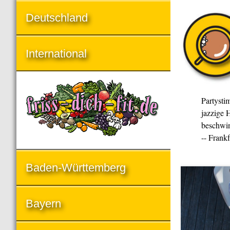
Deutschland
International
Partysti
jazzige H
beschwin
-- Frank
Baden-Württemberg
Bayern