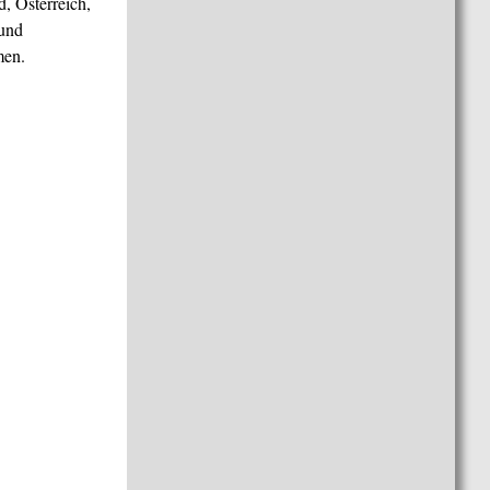
, Österreich,
 und
men.