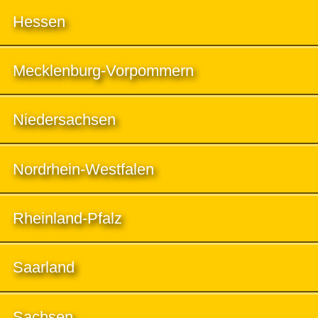
Hessen
Mecklenburg-Vorpommern
Niedersachsen
Nordrhein-Westfalen
Rheinland-Pfalz
Saarland
Sachsen